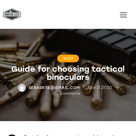
GUIDE
Guide for choosing tactical
binoculars
April 21, 2020
SEBASRT8@GMAIL.COM
0
Comments