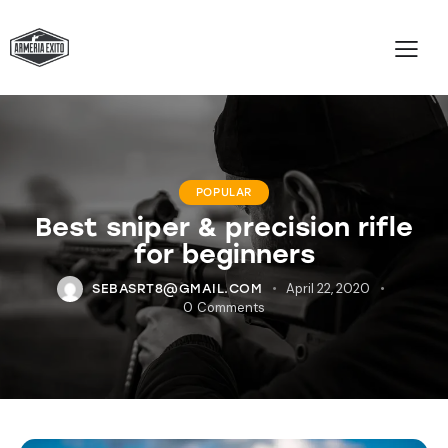
POPULAR
Best sniper & precision rifle
for beginners
April 22, 2020
SEBASRT8@GMAIL.COM
0
Comments