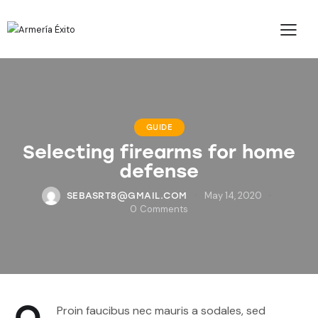
GUIDE
Selecting firearms for home
defense
May 14, 2020
SEBASRT8@GMAIL.COM
0
Comments
Q
Proin faucibus nec mauris a sodales, sed