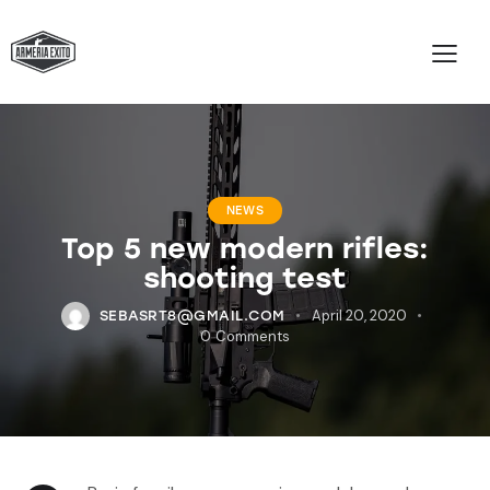
NEWS
Top 5 new modern rifles:
shooting test
April 20, 2020
SEBASRT8@GMAIL.COM
0
Comments