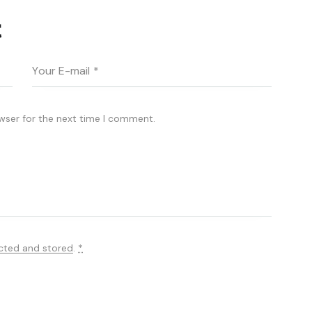
t
wser for the next time I comment.
ected and stored
.
*