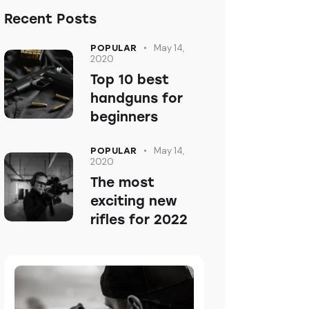
Recent Posts
May 14,
POPULAR
2020
Top 10 best
handguns for
beginners
May 14,
POPULAR
2020
The most
exciting new
rifles for 2022